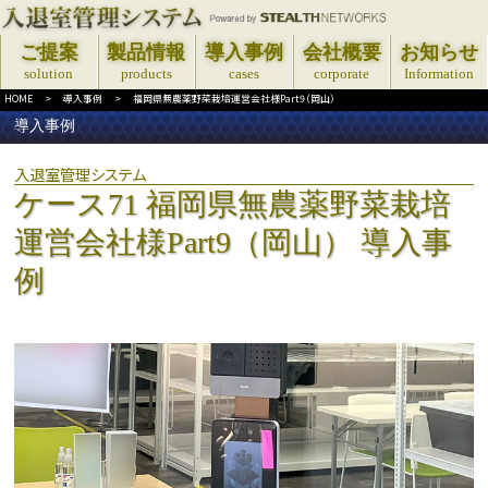
ご提案
製品情報
導入事例
会社概要
お知らせ
solution
products
cases
corporate
Information
HOME
>
導入事例
>
福岡県無農薬野菜栽培運営会社様Part9（岡山）
導入事例
入退室管理システム
ケース71 福岡県無農薬野菜栽培
運営会社様Part9（岡山） 導入事
例