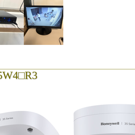
5W4□R3