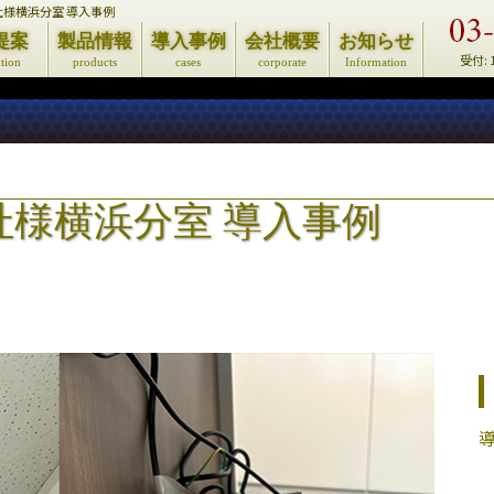
社様横浜分室 導入事例
提案
製品情報
導入事例
会社概要
お知らせ
受付: 
ution
products
cases
corporate
Information
社様横浜分室 導入事例