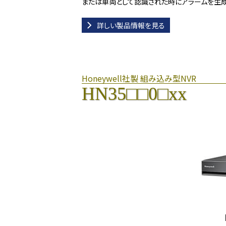
または車両として認識された時にアラームを生成
詳しい製品情報を見る
Honeywell社製 組み込み型NVR
HN35□□0□xx