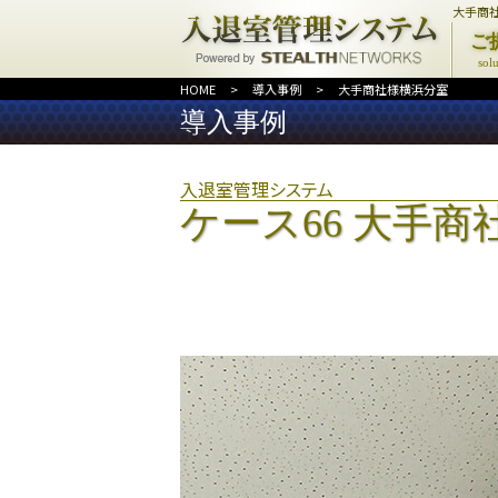
大手商
ご
sol
HOME
>
導入事例
>
大手商社様横浜分室
導入事例
入退室管理システム
ケース66 大手商