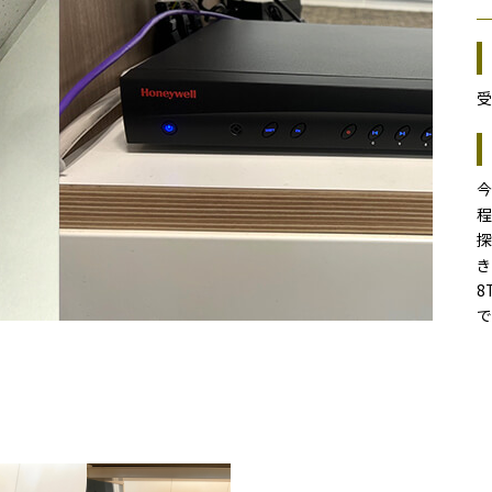
受
今
程
探
き
8
で