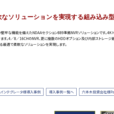
柔軟なソリューションを実現する組み込み型
新しい堅牢な機能を備えたNDAAセクション889準拠NVRソリューションです。4
す。4／8／16CHのNVR、更に複数のHDDオプション及び内部ストレージ
する最適で柔軟なソリューションを実現します。
ムインテグレータ様導入事例
導入事例
一覧へ
六本木投資会社様Par