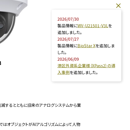
2026/07/30
製品情報に
WV-U21501-V3L
を
追加しました。
2026/07/27
製品情報に
BioStar X
を追加しま
した。
2026/06/09
3
港区外資系企業様（XPass2）の導
入事例
を追加しました。
用を削減するとともに旧来のアナログシステムから業
はオブジェクトがAIアルゴリズムによって人物