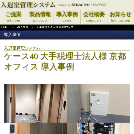
ご提案
製品情報
導入事例
会社概要
お知らせ
solution
products
cases
corporate
Information
HOME
>
導入事例
>
大手税理士法人様 京都オフィス
導入事例
入退室管理システム
ケース40 大手税理士法人様 京都
オフィス 導入事例