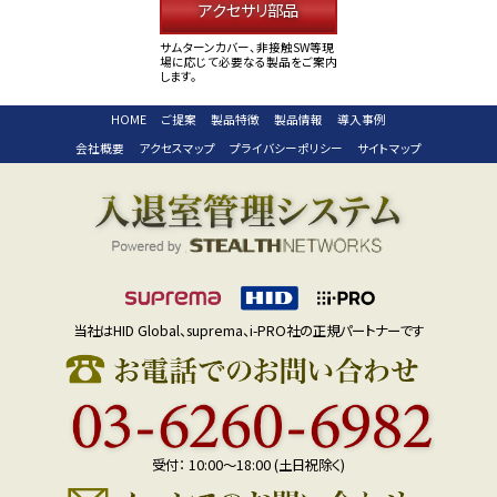
アクセサリ部品
サムターンカバー、非接触SW等現
場に応じて必要なる製品をご案内
します。
HOME
ご提案
製品特徴
製品情報
導入事例
会社概要
アクセスマップ
プライバシーポリシー
サイトマップ
当社はHID Global、suprema、i-PRO社の正規パートナーです
受付： 10:00～18:00 (土日祝除く)